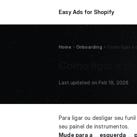
Easy Ads for Shopify
Home
Onboarding
Como ligar e 
Como ligar e de
Last updated on Feb 19, 2026
Para ligar ou desligar seu fun
seu painel de instrumentos.
Mude para a __esquerda __ pa