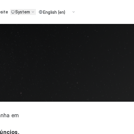
site
System
?
panha em
úncios.