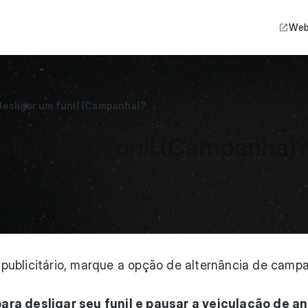
Web
desligar um funil (Campanha)?
sligar um funil (Campanha)
il publicitário, marque a opção de alternância de cam
ra desligar seu funil e pausar a veiculação de an